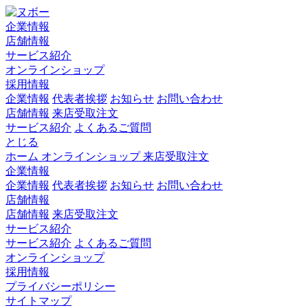
企業情報
店舗情報
サービス紹介
オンラインショップ
採用情報
企業情報
代表者挨拶
お知らせ
お問い合わせ
店舗情報
来店受取注文
サービス紹介
よくあるご質問
とじる
ホーム
オンラインショップ
来店受取注文
企業情報
企業情報
代表者挨拶
お知らせ
お問い合わせ
店舗情報
店舗情報
来店受取注文
サービス紹介
サービス紹介
よくあるご質問
オンラインショップ
採用情報
プライバシーポリシー
サイトマップ