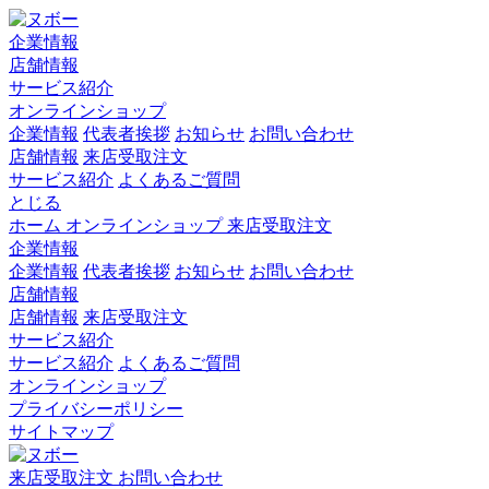
企業情報
店舗情報
サービス紹介
オンラインショップ
企業情報
代表者挨拶
お知らせ
お問い合わせ
店舗情報
来店受取注文
サービス紹介
よくあるご質問
とじる
ホーム
オンラインショップ
来店受取注文
企業情報
企業情報
代表者挨拶
お知らせ
お問い合わせ
店舗情報
店舗情報
来店受取注文
サービス紹介
サービス紹介
よくあるご質問
オンラインショップ
プライバシーポリシー
サイトマップ
来店受取注文
お問い合わせ