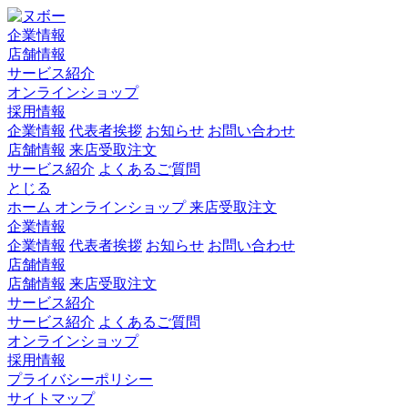
企業情報
店舗情報
サービス紹介
オンラインショップ
採用情報
企業情報
代表者挨拶
お知らせ
お問い合わせ
店舗情報
来店受取注文
サービス紹介
よくあるご質問
とじる
ホーム
オンラインショップ
来店受取注文
企業情報
企業情報
代表者挨拶
お知らせ
お問い合わせ
店舗情報
店舗情報
来店受取注文
サービス紹介
サービス紹介
よくあるご質問
オンラインショップ
採用情報
プライバシーポリシー
サイトマップ