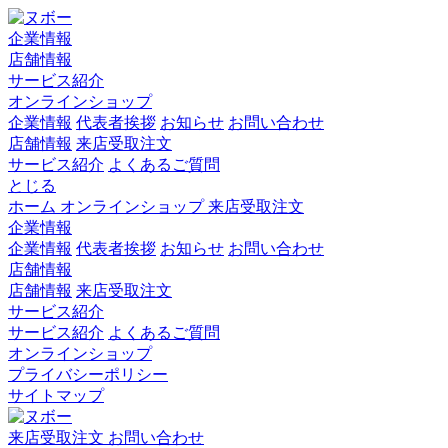
企業情報
店舗情報
サービス紹介
オンラインショップ
企業情報
代表者挨拶
お知らせ
お問い合わせ
店舗情報
来店受取注文
サービス紹介
よくあるご質問
とじる
ホーム
オンラインショップ
来店受取注文
企業情報
企業情報
代表者挨拶
お知らせ
お問い合わせ
店舗情報
店舗情報
来店受取注文
サービス紹介
サービス紹介
よくあるご質問
オンラインショップ
プライバシーポリシー
サイトマップ
来店受取注文
お問い合わせ