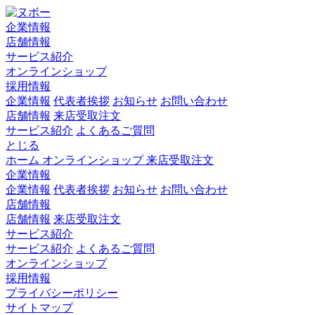
企業情報
店舗情報
サービス紹介
オンラインショップ
採用情報
企業情報
代表者挨拶
お知らせ
お問い合わせ
店舗情報
来店受取注文
サービス紹介
よくあるご質問
とじる
ホーム
オンラインショップ
来店受取注文
企業情報
企業情報
代表者挨拶
お知らせ
お問い合わせ
店舗情報
店舗情報
来店受取注文
サービス紹介
サービス紹介
よくあるご質問
オンラインショップ
採用情報
プライバシーポリシー
サイトマップ