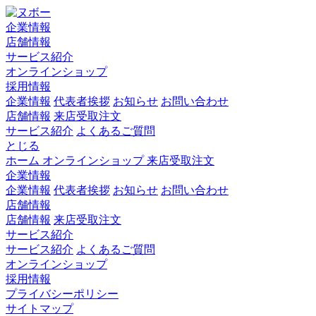
企業情報
店舗情報
サービス紹介
オンラインショップ
採用情報
企業情報
代表者挨拶
お知らせ
お問い合わせ
店舗情報
来店受取注文
サービス紹介
よくあるご質問
とじる
ホーム
オンラインショップ
来店受取注文
企業情報
企業情報
代表者挨拶
お知らせ
お問い合わせ
店舗情報
店舗情報
来店受取注文
サービス紹介
サービス紹介
よくあるご質問
オンラインショップ
採用情報
プライバシーポリシー
サイトマップ