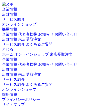
企業情報
店舗情報
サービス紹介
オンラインショップ
採用情報
企業情報
代表者挨拶
お知らせ
お問い合わせ
店舗情報
来店受取注文
サービス紹介
よくあるご質問
とじる
ホーム
オンラインショップ
来店受取注文
企業情報
企業情報
代表者挨拶
お知らせ
お問い合わせ
店舗情報
店舗情報
来店受取注文
サービス紹介
サービス紹介
よくあるご質問
オンラインショップ
採用情報
プライバシーポリシー
サイトマップ