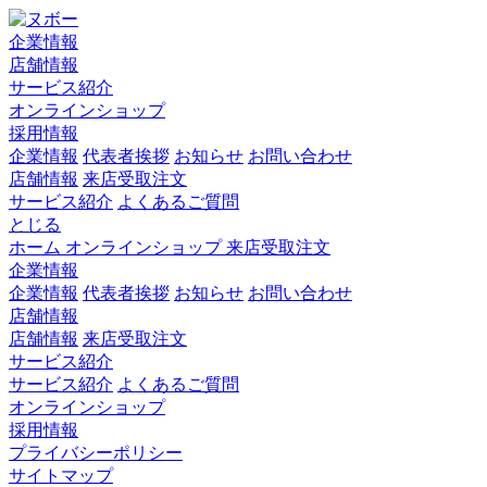
企業情報
店舗情報
サービス紹介
オンラインショップ
採用情報
企業情報
代表者挨拶
お知らせ
お問い合わせ
店舗情報
来店受取注文
サービス紹介
よくあるご質問
とじる
ホーム
オンラインショップ
来店受取注文
企業情報
企業情報
代表者挨拶
お知らせ
お問い合わせ
店舗情報
店舗情報
来店受取注文
サービス紹介
サービス紹介
よくあるご質問
オンラインショップ
採用情報
プライバシーポリシー
サイトマップ