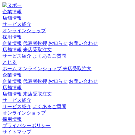
企業情報
店舗情報
サービス紹介
オンラインショップ
採用情報
企業情報
代表者挨拶
お知らせ
お問い合わせ
店舗情報
来店受取注文
サービス紹介
よくあるご質問
とじる
ホーム
オンラインショップ
来店受取注文
企業情報
企業情報
代表者挨拶
お知らせ
お問い合わせ
店舗情報
店舗情報
来店受取注文
サービス紹介
サービス紹介
よくあるご質問
オンラインショップ
採用情報
プライバシーポリシー
サイトマップ