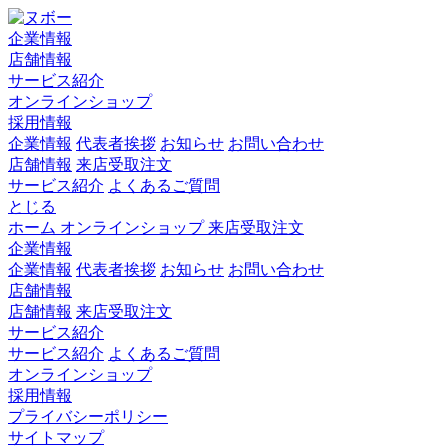
企業情報
店舗情報
サービス紹介
オンラインショップ
採用情報
企業情報
代表者挨拶
お知らせ
お問い合わせ
店舗情報
来店受取注文
サービス紹介
よくあるご質問
とじる
ホーム
オンラインショップ
来店受取注文
企業情報
企業情報
代表者挨拶
お知らせ
お問い合わせ
店舗情報
店舗情報
来店受取注文
サービス紹介
サービス紹介
よくあるご質問
オンラインショップ
採用情報
プライバシーポリシー
サイトマップ