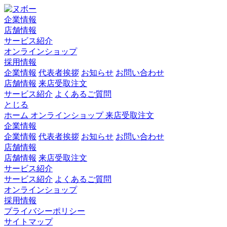
企業情報
店舗情報
サービス紹介
オンラインショップ
採用情報
企業情報
代表者挨拶
お知らせ
お問い合わせ
店舗情報
来店受取注文
サービス紹介
よくあるご質問
とじる
ホーム
オンラインショップ
来店受取注文
企業情報
企業情報
代表者挨拶
お知らせ
お問い合わせ
店舗情報
店舗情報
来店受取注文
サービス紹介
サービス紹介
よくあるご質問
オンラインショップ
採用情報
プライバシーポリシー
サイトマップ