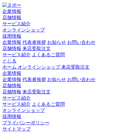
企業情報
店舗情報
サービス紹介
オンラインショップ
採用情報
企業情報
代表者挨拶
お知らせ
お問い合わせ
店舗情報
来店受取注文
サービス紹介
よくあるご質問
とじる
ホーム
オンラインショップ
来店受取注文
企業情報
企業情報
代表者挨拶
お知らせ
お問い合わせ
店舗情報
店舗情報
来店受取注文
サービス紹介
サービス紹介
よくあるご質問
オンラインショップ
採用情報
プライバシーポリシー
サイトマップ