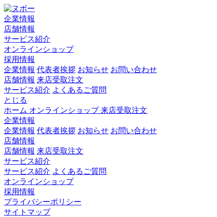
企業情報
店舗情報
サービス紹介
オンラインショップ
採用情報
企業情報
代表者挨拶
お知らせ
お問い合わせ
店舗情報
来店受取注文
サービス紹介
よくあるご質問
とじる
ホーム
オンラインショップ
来店受取注文
企業情報
企業情報
代表者挨拶
お知らせ
お問い合わせ
店舗情報
店舗情報
来店受取注文
サービス紹介
サービス紹介
よくあるご質問
オンラインショップ
採用情報
プライバシーポリシー
サイトマップ