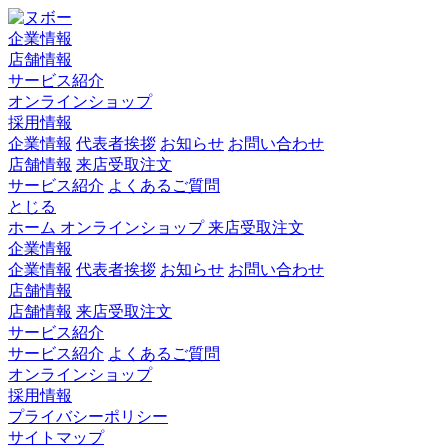
企業情報
店舗情報
サービス紹介
オンラインショップ
採用情報
企業情報
代表者挨拶
お知らせ
お問い合わせ
店舗情報
来店受取注文
サービス紹介
よくあるご質問
とじる
ホーム
オンラインショップ
来店受取注文
企業情報
企業情報
代表者挨拶
お知らせ
お問い合わせ
店舗情報
店舗情報
来店受取注文
サービス紹介
サービス紹介
よくあるご質問
オンラインショップ
採用情報
プライバシーポリシー
サイトマップ