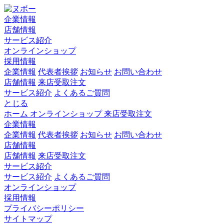
企業情報
店舗情報
サービス紹介
オンラインショップ
採用情報
企業情報
代表者挨拶
お知らせ
お問い合わせ
店舗情報
来店受取注文
サービス紹介
よくあるご質問
とじる
ホーム
オンラインショップ
来店受取注文
企業情報
企業情報
代表者挨拶
お知らせ
お問い合わせ
店舗情報
店舗情報
来店受取注文
サービス紹介
サービス紹介
よくあるご質問
オンラインショップ
採用情報
プライバシーポリシー
サイトマップ