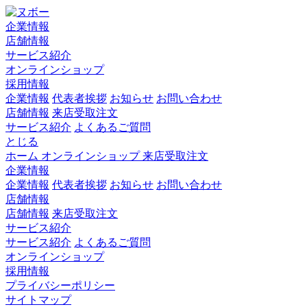
企業情報
店舗情報
サービス紹介
オンラインショップ
採用情報
企業情報
代表者挨拶
お知らせ
お問い合わせ
店舗情報
来店受取注文
サービス紹介
よくあるご質問
とじる
ホーム
オンラインショップ
来店受取注文
企業情報
企業情報
代表者挨拶
お知らせ
お問い合わせ
店舗情報
店舗情報
来店受取注文
サービス紹介
サービス紹介
よくあるご質問
オンラインショップ
採用情報
プライバシーポリシー
サイトマップ