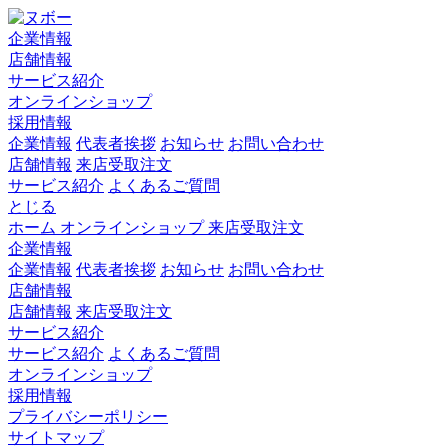
企業情報
店舗情報
サービス紹介
オンラインショップ
採用情報
企業情報
代表者挨拶
お知らせ
お問い合わせ
店舗情報
来店受取注文
サービス紹介
よくあるご質問
とじる
ホーム
オンラインショップ
来店受取注文
企業情報
企業情報
代表者挨拶
お知らせ
お問い合わせ
店舗情報
店舗情報
来店受取注文
サービス紹介
サービス紹介
よくあるご質問
オンラインショップ
採用情報
プライバシーポリシー
サイトマップ