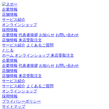
企業情報
店舗情報
サービス紹介
オンラインショップ
採用情報
企業情報
代表者挨拶
お知らせ
お問い合わせ
店舗情報
来店受取注文
サービス紹介
よくあるご質問
とじる
ホーム
オンラインショップ
来店受取注文
企業情報
企業情報
代表者挨拶
お知らせ
お問い合わせ
店舗情報
店舗情報
来店受取注文
サービス紹介
サービス紹介
よくあるご質問
オンラインショップ
採用情報
プライバシーポリシー
サイトマップ