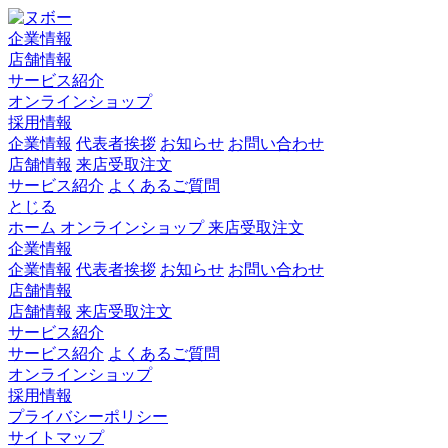
企業情報
店舗情報
サービス紹介
オンラインショップ
採用情報
企業情報
代表者挨拶
お知らせ
お問い合わせ
店舗情報
来店受取注文
サービス紹介
よくあるご質問
とじる
ホーム
オンラインショップ
来店受取注文
企業情報
企業情報
代表者挨拶
お知らせ
お問い合わせ
店舗情報
店舗情報
来店受取注文
サービス紹介
サービス紹介
よくあるご質問
オンラインショップ
採用情報
プライバシーポリシー
サイトマップ