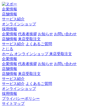
企業情報
店舗情報
サービス紹介
オンラインショップ
採用情報
企業情報
代表者挨拶
お知らせ
お問い合わせ
店舗情報
来店受取注文
サービス紹介
よくあるご質問
とじる
ホーム
オンラインショップ
来店受取注文
企業情報
企業情報
代表者挨拶
お知らせ
お問い合わせ
店舗情報
店舗情報
来店受取注文
サービス紹介
サービス紹介
よくあるご質問
オンラインショップ
採用情報
プライバシーポリシー
サイトマップ