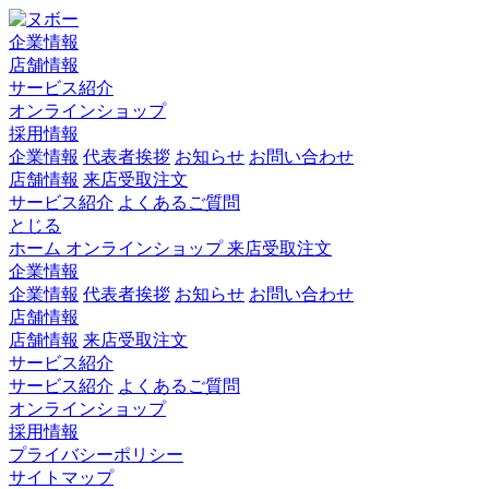
企業情報
店舗情報
サービス紹介
オンラインショップ
採用情報
企業情報
代表者挨拶
お知らせ
お問い合わせ
店舗情報
来店受取注文
サービス紹介
よくあるご質問
とじる
ホーム
オンラインショップ
来店受取注文
企業情報
企業情報
代表者挨拶
お知らせ
お問い合わせ
店舗情報
店舗情報
来店受取注文
サービス紹介
サービス紹介
よくあるご質問
オンラインショップ
採用情報
プライバシーポリシー
サイトマップ