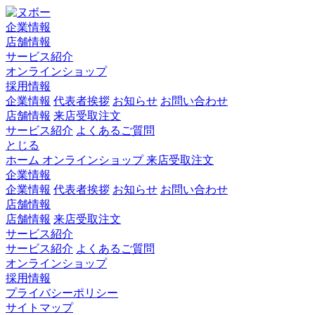
企業情報
店舗情報
サービス紹介
オンラインショップ
採用情報
企業情報
代表者挨拶
お知らせ
お問い合わせ
店舗情報
来店受取注文
サービス紹介
よくあるご質問
とじる
ホーム
オンラインショップ
来店受取注文
企業情報
企業情報
代表者挨拶
お知らせ
お問い合わせ
店舗情報
店舗情報
来店受取注文
サービス紹介
サービス紹介
よくあるご質問
オンラインショップ
採用情報
プライバシーポリシー
サイトマップ