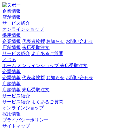
企業情報
店舗情報
サービス紹介
オンラインショップ
採用情報
企業情報
代表者挨拶
お知らせ
お問い合わせ
店舗情報
来店受取注文
サービス紹介
よくあるご質問
とじる
ホーム
オンラインショップ
来店受取注文
企業情報
企業情報
代表者挨拶
お知らせ
お問い合わせ
店舗情報
店舗情報
来店受取注文
サービス紹介
サービス紹介
よくあるご質問
オンラインショップ
採用情報
プライバシーポリシー
サイトマップ