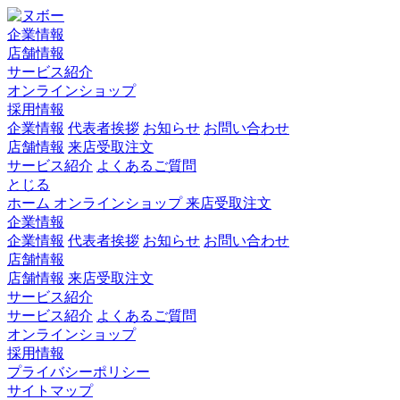
企業情報
店舗情報
サービス紹介
オンラインショップ
採用情報
企業情報
代表者挨拶
お知らせ
お問い合わせ
店舗情報
来店受取注文
サービス紹介
よくあるご質問
とじる
ホーム
オンラインショップ
来店受取注文
企業情報
企業情報
代表者挨拶
お知らせ
お問い合わせ
店舗情報
店舗情報
来店受取注文
サービス紹介
サービス紹介
よくあるご質問
オンラインショップ
採用情報
プライバシーポリシー
サイトマップ