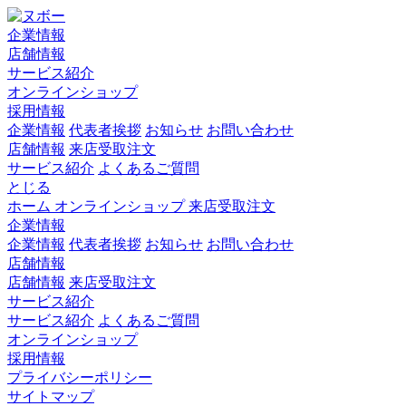
企業情報
店舗情報
サービス紹介
オンラインショップ
採用情報
企業情報
代表者挨拶
お知らせ
お問い合わせ
店舗情報
来店受取注文
サービス紹介
よくあるご質問
とじる
ホーム
オンラインショップ
来店受取注文
企業情報
企業情報
代表者挨拶
お知らせ
お問い合わせ
店舗情報
店舗情報
来店受取注文
サービス紹介
サービス紹介
よくあるご質問
オンラインショップ
採用情報
プライバシーポリシー
サイトマップ