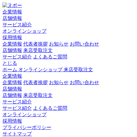
企業情報
店舗情報
サービス紹介
オンラインショップ
採用情報
企業情報
代表者挨拶
お知らせ
お問い合わせ
店舗情報
来店受取注文
サービス紹介
よくあるご質問
とじる
ホーム
オンラインショップ
来店受取注文
企業情報
企業情報
代表者挨拶
お知らせ
お問い合わせ
店舗情報
店舗情報
来店受取注文
サービス紹介
サービス紹介
よくあるご質問
オンラインショップ
採用情報
プライバシーポリシー
サイトマップ