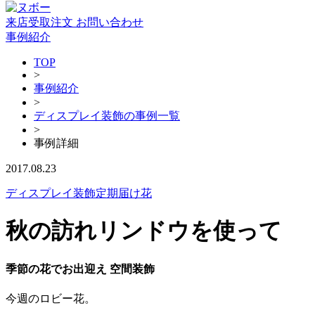
来店受取注文
お問い合わせ
事例紹介
TOP
>
事例紹介
>
ディスプレイ装飾の事例一覧
>
事例詳細
2017.08.23
ディスプレイ装飾
定期届け花
秋の訪れリンドウを使って
季節の花でお出迎え 空間装飾
今週のロビー花。