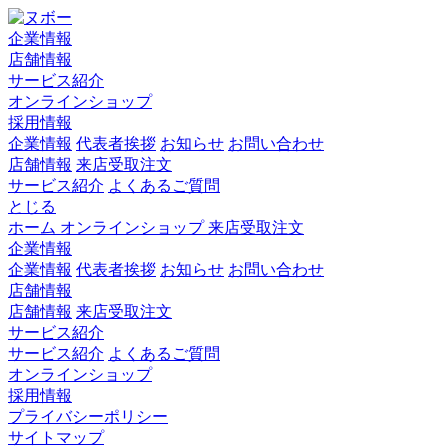
企業情報
店舗情報
サービス紹介
オンラインショップ
採用情報
企業情報
代表者挨拶
お知らせ
お問い合わせ
店舗情報
来店受取注文
サービス紹介
よくあるご質問
とじる
ホーム
オンラインショップ
来店受取注文
企業情報
企業情報
代表者挨拶
お知らせ
お問い合わせ
店舗情報
店舗情報
来店受取注文
サービス紹介
サービス紹介
よくあるご質問
オンラインショップ
採用情報
プライバシーポリシー
サイトマップ