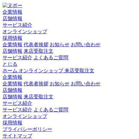
企業情報
店舗情報
サービス紹介
オンラインショップ
採用情報
企業情報
代表者挨拶
お知らせ
お問い合わせ
店舗情報
来店受取注文
サービス紹介
よくあるご質問
とじる
ホーム
オンラインショップ
来店受取注文
企業情報
企業情報
代表者挨拶
お知らせ
お問い合わせ
店舗情報
店舗情報
来店受取注文
サービス紹介
サービス紹介
よくあるご質問
オンラインショップ
採用情報
プライバシーポリシー
サイトマップ