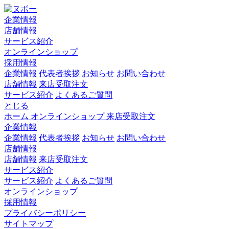
企業情報
店舗情報
サービス紹介
オンラインショップ
採用情報
企業情報
代表者挨拶
お知らせ
お問い合わせ
店舗情報
来店受取注文
サービス紹介
よくあるご質問
とじる
ホーム
オンラインショップ
来店受取注文
企業情報
企業情報
代表者挨拶
お知らせ
お問い合わせ
店舗情報
店舗情報
来店受取注文
サービス紹介
サービス紹介
よくあるご質問
オンラインショップ
採用情報
プライバシーポリシー
サイトマップ