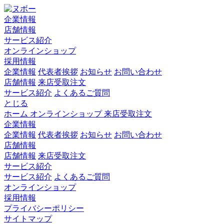
企業情報
店舗情報
サービス紹介
オンラインショップ
採用情報
企業情報
代表者挨拶
お知らせ
お問い合わせ
店舗情報
来店受取注文
サービス紹介
よくあるご質問
とじる
ホーム
オンラインショップ
来店受取注文
企業情報
企業情報
代表者挨拶
お知らせ
お問い合わせ
店舗情報
店舗情報
来店受取注文
サービス紹介
サービス紹介
よくあるご質問
オンラインショップ
採用情報
プライバシーポリシー
サイトマップ