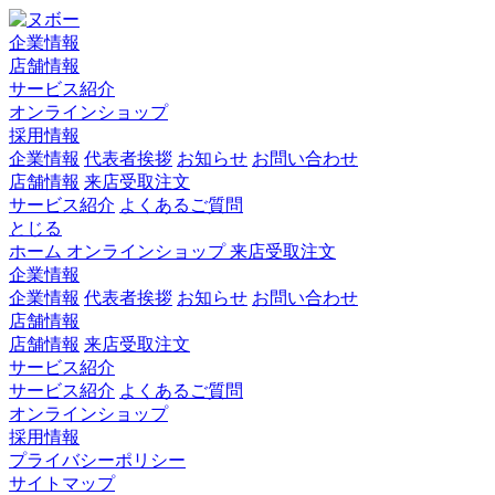
企業情報
店舗情報
サービス紹介
オンラインショップ
採用情報
企業情報
代表者挨拶
お知らせ
お問い合わせ
店舗情報
来店受取注文
サービス紹介
よくあるご質問
とじる
ホーム
オンラインショップ
来店受取注文
企業情報
企業情報
代表者挨拶
お知らせ
お問い合わせ
店舗情報
店舗情報
来店受取注文
サービス紹介
サービス紹介
よくあるご質問
オンラインショップ
採用情報
プライバシーポリシー
サイトマップ