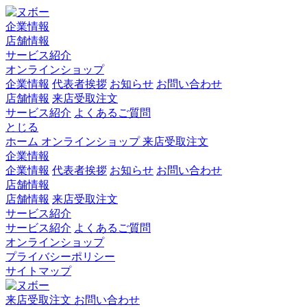
企業情報
店舗情報
サービス紹介
オンラインショップ
企業情報
代表者挨拶
お知らせ
お問い合わせ
店舗情報
来店受取注文
サービス紹介
よくあるご質問
とじる
ホーム
オンラインショップ
来店受取注文
企業情報
企業情報
代表者挨拶
お知らせ
お問い合わせ
店舗情報
店舗情報
来店受取注文
サービス紹介
サービス紹介
よくあるご質問
オンラインショップ
プライバシーポリシー
サイトマップ
来店受取注文
お問い合わせ