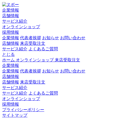
企業情報
店舗情報
サービス紹介
オンラインショップ
採用情報
企業情報
代表者挨拶
お知らせ
お問い合わせ
店舗情報
来店受取注文
サービス紹介
よくあるご質問
とじる
ホーム
オンラインショップ
来店受取注文
企業情報
企業情報
代表者挨拶
お知らせ
お問い合わせ
店舗情報
店舗情報
来店受取注文
サービス紹介
サービス紹介
よくあるご質問
オンラインショップ
採用情報
プライバシーポリシー
サイトマップ