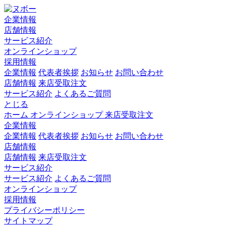
企業情報
店舗情報
サービス紹介
オンラインショップ
採用情報
企業情報
代表者挨拶
お知らせ
お問い合わせ
店舗情報
来店受取注文
サービス紹介
よくあるご質問
とじる
ホーム
オンラインショップ
来店受取注文
企業情報
企業情報
代表者挨拶
お知らせ
お問い合わせ
店舗情報
店舗情報
来店受取注文
サービス紹介
サービス紹介
よくあるご質問
オンラインショップ
採用情報
プライバシーポリシー
サイトマップ