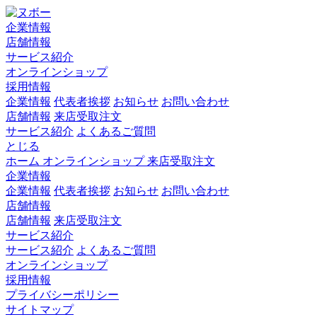
企業情報
店舗情報
サービス紹介
オンラインショップ
採用情報
企業情報
代表者挨拶
お知らせ
お問い合わせ
店舗情報
来店受取注文
サービス紹介
よくあるご質問
とじる
ホーム
オンラインショップ
来店受取注文
企業情報
企業情報
代表者挨拶
お知らせ
お問い合わせ
店舗情報
店舗情報
来店受取注文
サービス紹介
サービス紹介
よくあるご質問
オンラインショップ
採用情報
プライバシーポリシー
サイトマップ