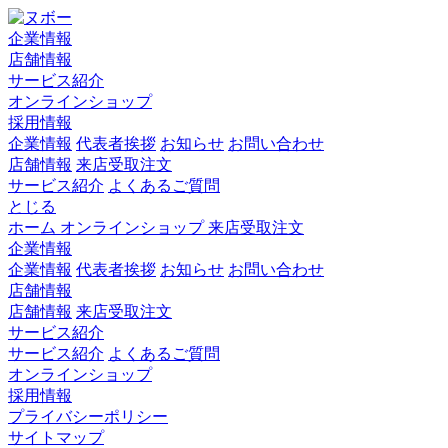
企業情報
店舗情報
サービス紹介
オンラインショップ
採用情報
企業情報
代表者挨拶
お知らせ
お問い合わせ
店舗情報
来店受取注文
サービス紹介
よくあるご質問
とじる
ホーム
オンラインショップ
来店受取注文
企業情報
企業情報
代表者挨拶
お知らせ
お問い合わせ
店舗情報
店舗情報
来店受取注文
サービス紹介
サービス紹介
よくあるご質問
オンラインショップ
採用情報
プライバシーポリシー
サイトマップ