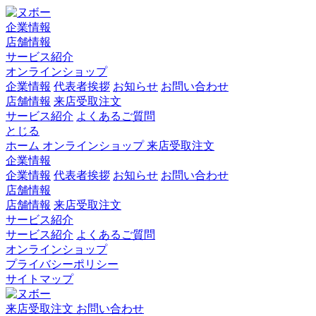
企業情報
店舗情報
サービス紹介
オンラインショップ
企業情報
代表者挨拶
お知らせ
お問い合わせ
店舗情報
来店受取注文
サービス紹介
よくあるご質問
とじる
ホーム
オンラインショップ
来店受取注文
企業情報
企業情報
代表者挨拶
お知らせ
お問い合わせ
店舗情報
店舗情報
来店受取注文
サービス紹介
サービス紹介
よくあるご質問
オンラインショップ
プライバシーポリシー
サイトマップ
来店受取注文
お問い合わせ