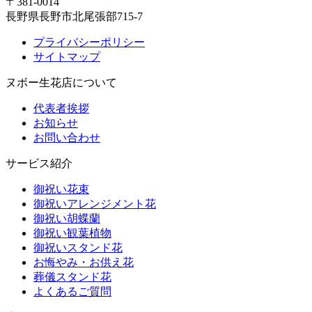
〒381-0014
長野県長野市北尾張部715-7
プライバシーポリシー
サイトマップ
ヌボー生花店について
代表者挨拶
お知らせ
お問い合わせ
サービス紹介
御祝い花束
御祝いアレンジメント花
御祝い胡蝶蘭
御祝い観葉植物
御祝いスタンド花
お悔やみ・お供え花
葬儀スタンド花
よくあるご質問