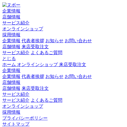
企業情報
店舗情報
サービス紹介
オンラインショップ
採用情報
企業情報
代表者挨拶
お知らせ
お問い合わせ
店舗情報
来店受取注文
サービス紹介
よくあるご質問
とじる
ホーム
オンラインショップ
来店受取注文
企業情報
企業情報
代表者挨拶
お知らせ
お問い合わせ
店舗情報
店舗情報
来店受取注文
サービス紹介
サービス紹介
よくあるご質問
オンラインショップ
採用情報
プライバシーポリシー
サイトマップ