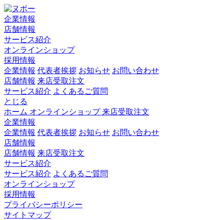
企業情報
店舗情報
サービス紹介
オンラインショップ
採用情報
企業情報
代表者挨拶
お知らせ
お問い合わせ
店舗情報
来店受取注文
サービス紹介
よくあるご質問
とじる
ホーム
オンラインショップ
来店受取注文
企業情報
企業情報
代表者挨拶
お知らせ
お問い合わせ
店舗情報
店舗情報
来店受取注文
サービス紹介
サービス紹介
よくあるご質問
オンラインショップ
採用情報
プライバシーポリシー
サイトマップ