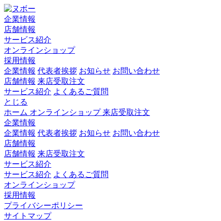
企業情報
店舗情報
サービス紹介
オンラインショップ
採用情報
企業情報
代表者挨拶
お知らせ
お問い合わせ
店舗情報
来店受取注文
サービス紹介
よくあるご質問
とじる
ホーム
オンラインショップ
来店受取注文
企業情報
企業情報
代表者挨拶
お知らせ
お問い合わせ
店舗情報
店舗情報
来店受取注文
サービス紹介
サービス紹介
よくあるご質問
オンラインショップ
採用情報
プライバシーポリシー
サイトマップ