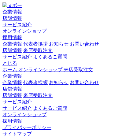
企業情報
店舗情報
サービス紹介
オンラインショップ
採用情報
企業情報
代表者挨拶
お知らせ
お問い合わせ
店舗情報
来店受取注文
サービス紹介
よくあるご質問
とじる
ホーム
オンラインショップ
来店受取注文
企業情報
企業情報
代表者挨拶
お知らせ
お問い合わせ
店舗情報
店舗情報
来店受取注文
サービス紹介
サービス紹介
よくあるご質問
オンラインショップ
採用情報
プライバシーポリシー
サイトマップ