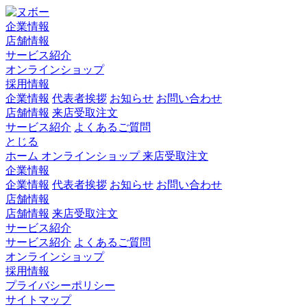
企業情報
店舗情報
サービス紹介
オンラインショップ
採用情報
企業情報
代表者挨拶
お知らせ
お問い合わせ
店舗情報
来店受取注文
サービス紹介
よくあるご質問
とじる
ホーム
オンラインショップ
来店受取注文
企業情報
企業情報
代表者挨拶
お知らせ
お問い合わせ
店舗情報
店舗情報
来店受取注文
サービス紹介
サービス紹介
よくあるご質問
オンラインショップ
採用情報
プライバシーポリシー
サイトマップ