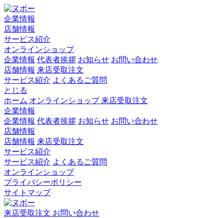
企業情報
店舗情報
サービス紹介
オンラインショップ
企業情報
代表者挨拶
お知らせ
お問い合わせ
店舗情報
来店受取注文
サービス紹介
よくあるご質問
とじる
ホーム
オンラインショップ
来店受取注文
企業情報
企業情報
代表者挨拶
お知らせ
お問い合わせ
店舗情報
店舗情報
来店受取注文
サービス紹介
サービス紹介
よくあるご質問
オンラインショップ
プライバシーポリシー
サイトマップ
来店受取注文
お問い合わせ