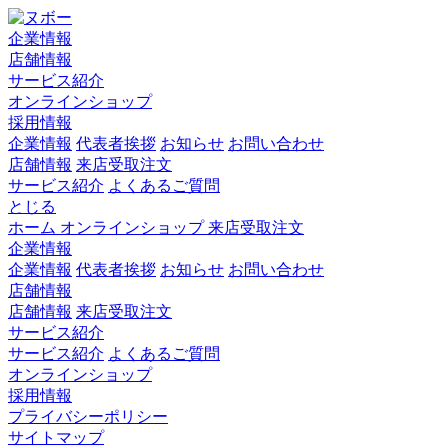
企業情報
店舗情報
サービス紹介
オンラインショップ
採用情報
企業情報
代表者挨拶
お知らせ
お問い合わせ
店舗情報
来店受取注文
サービス紹介
よくあるご質問
とじる
ホーム
オンラインショップ
来店受取注文
企業情報
企業情報
代表者挨拶
お知らせ
お問い合わせ
店舗情報
店舗情報
来店受取注文
サービス紹介
サービス紹介
よくあるご質問
オンラインショップ
採用情報
プライバシーポリシー
サイトマップ