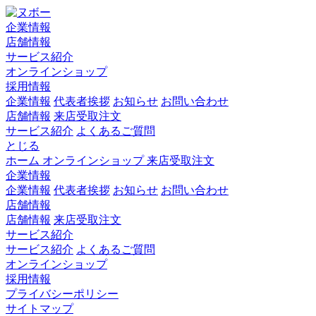
企業情報
店舗情報
サービス紹介
オンラインショップ
採用情報
企業情報
代表者挨拶
お知らせ
お問い合わせ
店舗情報
来店受取注文
サービス紹介
よくあるご質問
とじる
ホーム
オンラインショップ
来店受取注文
企業情報
企業情報
代表者挨拶
お知らせ
お問い合わせ
店舗情報
店舗情報
来店受取注文
サービス紹介
サービス紹介
よくあるご質問
オンラインショップ
採用情報
プライバシーポリシー
サイトマップ