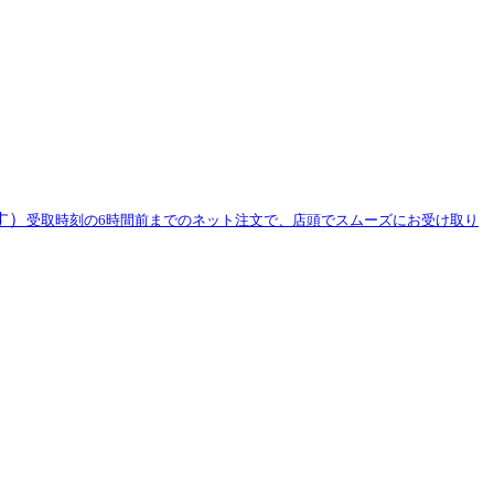
す）
受取時刻の6時間前までのネット注文で、店頭でスムーズにお受け取り