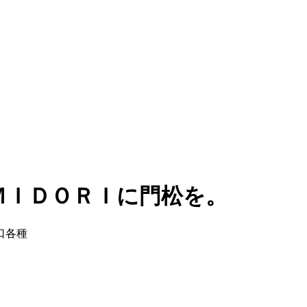
ＭＩＤＯＲＩに門松を。
口各種