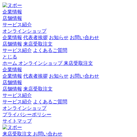
企業情報
店舗情報
サービス紹介
オンラインショップ
企業情報
代表者挨拶
お知らせ
お問い合わせ
店舗情報
来店受取注文
サービス紹介
よくあるご質問
とじる
ホーム
オンラインショップ
来店受取注文
企業情報
企業情報
代表者挨拶
お知らせ
お問い合わせ
店舗情報
店舗情報
来店受取注文
サービス紹介
サービス紹介
よくあるご質問
オンラインショップ
プライバシーポリシー
サイトマップ
来店受取注文
お問い合わせ