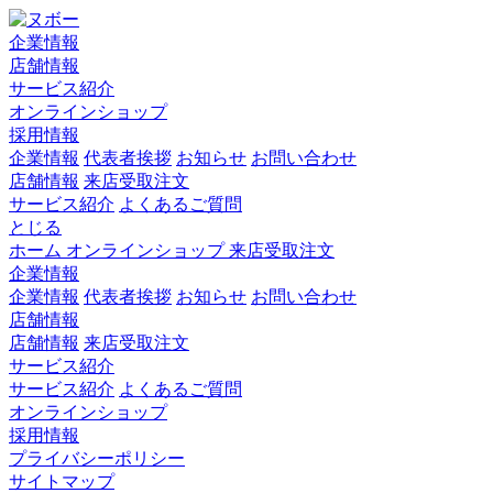
企業情報
店舗情報
サービス紹介
オンラインショップ
採用情報
企業情報
代表者挨拶
お知らせ
お問い合わせ
店舗情報
来店受取注文
サービス紹介
よくあるご質問
とじる
ホーム
オンラインショップ
来店受取注文
企業情報
企業情報
代表者挨拶
お知らせ
お問い合わせ
店舗情報
店舗情報
来店受取注文
サービス紹介
サービス紹介
よくあるご質問
オンラインショップ
採用情報
プライバシーポリシー
サイトマップ