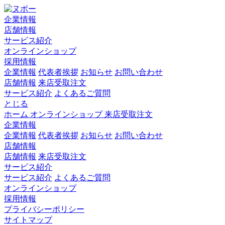
企業情報
店舗情報
サービス紹介
オンラインショップ
採用情報
企業情報
代表者挨拶
お知らせ
お問い合わせ
店舗情報
来店受取注文
サービス紹介
よくあるご質問
とじる
ホーム
オンラインショップ
来店受取注文
企業情報
企業情報
代表者挨拶
お知らせ
お問い合わせ
店舗情報
店舗情報
来店受取注文
サービス紹介
サービス紹介
よくあるご質問
オンラインショップ
採用情報
プライバシーポリシー
サイトマップ