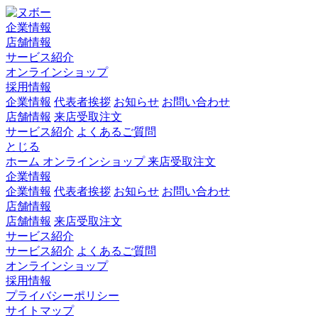
企業情報
店舗情報
サービス紹介
オンラインショップ
採用情報
企業情報
代表者挨拶
お知らせ
お問い合わせ
店舗情報
来店受取注文
サービス紹介
よくあるご質問
とじる
ホーム
オンラインショップ
来店受取注文
企業情報
企業情報
代表者挨拶
お知らせ
お問い合わせ
店舗情報
店舗情報
来店受取注文
サービス紹介
サービス紹介
よくあるご質問
オンラインショップ
採用情報
プライバシーポリシー
サイトマップ