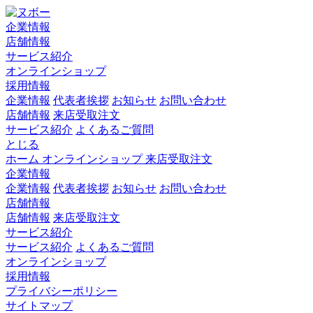
企業情報
店舗情報
サービス紹介
オンラインショップ
採用情報
企業情報
代表者挨拶
お知らせ
お問い合わせ
店舗情報
来店受取注文
サービス紹介
よくあるご質問
とじる
ホーム
オンラインショップ
来店受取注文
企業情報
企業情報
代表者挨拶
お知らせ
お問い合わせ
店舗情報
店舗情報
来店受取注文
サービス紹介
サービス紹介
よくあるご質問
オンラインショップ
採用情報
プライバシーポリシー
サイトマップ